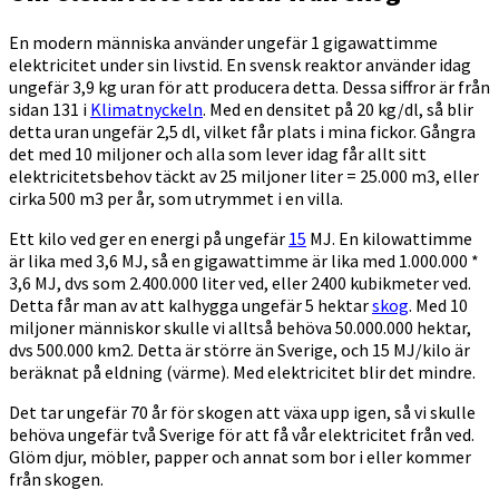
En modern människa använder ungefär 1 gigawattimme
elektricitet under sin livstid. En svensk reaktor använder idag
ungefär 3,9 kg uran för att producera detta. Dessa siffror är från
sidan 131 i
Klimatnyckeln
. Med en densitet på 20 kg/dl, så blir
detta uran ungefär 2,5 dl, vilket får plats i mina fickor. Gångra
det med 10 miljoner och alla som lever idag får allt sitt
elektricitetsbehov täckt av 25 miljoner liter = 25.000 m3, eller
cirka 500 m3 per år, som utrymmet i en villa.
Ett kilo ved ger en energi på ungefär
15
MJ. En kilowattimme
är lika med 3,6 MJ, så en gigawattimme är lika med 1.000.000 *
3,6 MJ, dvs som 2.400.000 liter ved, eller 2400 kubikmeter ved.
Detta får man av att kalhygga ungefär 5 hektar
skog
. Med 10
miljoner människor skulle vi alltså behöva 50.000.000 hektar,
dvs 500.000 km2. Detta är större än Sverige, och 15 MJ/kilo är
beräknat på eldning (värme). Med elektricitet blir det mindre.
Det tar ungefär 70 år för skogen att växa upp igen, så vi skulle
behöva ungefär två Sverige för att få vår elektricitet från ved.
Glöm djur, möbler, papper och annat som bor i eller kommer
från skogen.