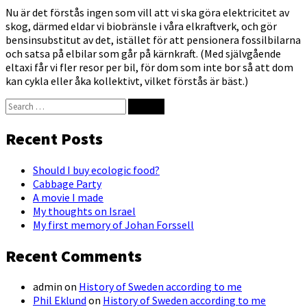
Nu är det förstås ingen som vill att vi ska göra elektricitet av
skog, därmed eldar vi biobränsle i våra elkraftverk, och gör
bensinsubstitut av det, istället för att pensionera fossilbilarna
och satsa på elbilar som går på kärnkraft. (Med självgående
eltaxi får vi fler resor per bil, för dom som inte bor så att dom
kan cykla eller åka kollektivt, vilket förstås är bäst.)
Search
for:
Recent Posts
Should I buy ecologic food?
Cabbage Party
A movie I made
My thoughts on Israel
My first memory of Johan Forssell
Recent Comments
admin
on
History of Sweden according to me
Phil Eklund
on
History of Sweden according to me