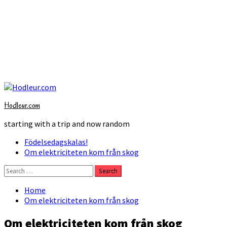
Skip
to
Hodleur.com
content
starting with a trip and now random
Primary
Födelsedagskalas!
Menu
Om elektriciteten kom från skog
Search
for:
Home
Om elektriciteten kom från skog
Om elektriciteten kom från skog