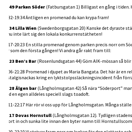
18:49 Parken Söder
(Fatbursgatan 1) Billigast en gång i tiden. 
19:32-19:34 Äntligen en promenad du kan krypa fram!
19:34 Lilla Wien
(Swedenborgsgatan 20) Kanske det dyraste stäl
ännu inte lärt sig den lokala konkurrenstätheten!
20:17-20:23 En stilla promenad genom parken precis norr om Södra 
blir som den första gången! Vi andra går rakt fram till:
20:23 Ben’s Bar
(Rosenlundsgatan 44) Göm AIK-mössan så blir al
21:06-21:28 Promenad i djupet av Maria Bangata. Det här är en re
nostalgisnackas kring en lyktstolpssläckningsincident från för
21:28 Älgen bar
(Långholmsgatan 42) Så nära “Söderport” man k
med en egen alldeles speciell slags toadoft.
22:11-22:17 Här rör vi oss upp för Långholmsgatan. Många ställen 
22:17 Dovas Hornstull
(Långholmsgatan 12). Tydligen stadens a
vi fort in och sunka lite innan den byter namn till Hornstullscom
23:00-23:10 Vi strövar fram norr om kyrkan för den plattaste och