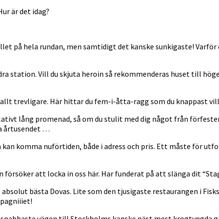
Hur är det idag?
let på hela rundan, men samtidigt det kanske sunkigaste! Varför
station. Vill du skjuta heroin så rekommenderas huset till höger. 
lt trevligare. Här hittar du fem-i-åtta-ragg som du knappast vil
lativt lång promenad, så om du stulit med dig något från förfeste
ra årtusendet …
an komma nuförtiden, både i adress och pris. Ett måste för utfor
försöker att locka in oss här. Har funderat på att slänga dit “Sta
bsolut bästa Dovas. Lite som den tjusigaste restaurangen i Fisks
pagniiiet!
 snabbaste vägen till Stockholms kanske näst mest krogtyngda gata