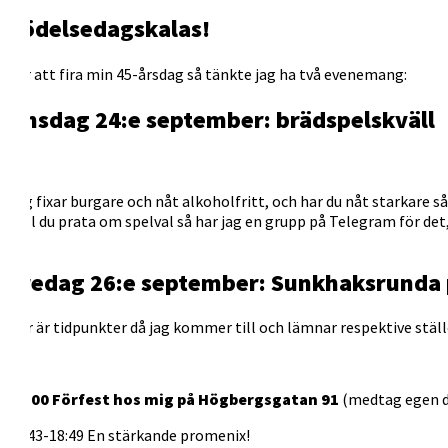
Födelsedagskalas!
För att fira min 45-årsdag så tänkte jag ha två evenemang:
Onsdag 24:e september: brädspelskväll
Jag fixar burgare och nåt alkoholfritt, och har du nåt starkare s
(Vill du prata om spelval så har jag en grupp på Telegram för de
Fredag 26:e september: Sunkhaksrunda
Här är tidpunkter då jag kommer till och lämnar respektive ställe
18:00 Förfest hos mig på Högbergsgatan 91
(medtag egen dr
18:43-18:49 En stärkande promenix!