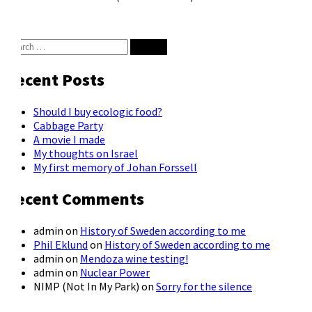
Search
for:
Recent Posts
Should I buy ecologic food?
Cabbage Party
A movie I made
My thoughts on Israel
My first memory of Johan Forssell
Recent Comments
admin
on
History of Sweden according to me
Phil Eklund
on
History of Sweden according to me
admin
on
Mendoza wine testing!
admin
on
Nuclear Power
NIMP (Not In My Park)
on
Sorry for the silence