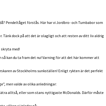
 då? Pendeltåget förstås. Här har vi Jordbro- och Tumbabor som
Tänk dock på att det är olagligt och att resten av ditt liv aldrig
l skryta med!
n så kan du ta fram det nu! Varning för att det här kommer att
skaren av Stockholms sunkställen! Enligt rykten är det perfekt
ge”, men valde av olika anledningar:
ätra alltså, eller som stans nyttigaste McDonalds. Därför måste
, vilken vi inleder på: