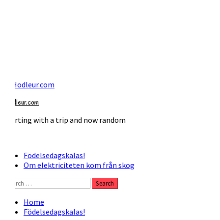
Skip
to
Hodleur.com
content
starting with a trip and now random
Primary
Menu
Födelsedagskalas!
Om elektriciteten kom från skog
Search
for:
Home
Födelsedagskalas!