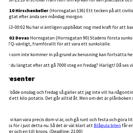
23:10 Hirschenkeller
(Hornsgatan 136) Ett tecken på att civil
längtat efter ända sen måndag morgon.
23:53-00:02 Nu har vi äntligen uppbådat nog med kraft för att ba
00:02 Dovas
Hornsgatan (Hornsgatan 90) Stadens första sunkstä
LBTQ-vänligt, framförallt för att vara ett sunkställe.
Den som inte kommer in på grund av berusning kan fortsätta hem t
Har du längtat efter att gå 7000 steg en fredag? Härligt! Då ses 
Presenter
För både onsdag och fredag så gäller att jag inte vill ha någon
med ett kilo potatis. Det går alltid åt. Men om det är plånboken
Att vi kan vara precis dom vi är, och gå runt och festa och göra li
slåss för i just detta nu. Så det är väl klart att
Blågula bilen
får en
silver och en till brons. (Deadline: 21:00)