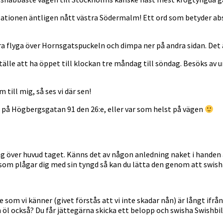
isationen äntligen nått västra Södermalm! Ett ord som betyder a
ra flyga över Hornsgatspuckeln och dimpa ner på andra sidan. Det ä
lle att ha öppet till klockan tre måndag till söndag. Besöks av 
ill mig, så ses vi där sen!
vi på Högbergsgatan 91 den 26:e, eller var som helst på vägen
ting över huvud taget. Känns det av någon anledning naket i hande
 som plågar dig med sin tyngd så kan du lätta den genom att swisha
te som vi känner (givet förstås att vi inte skadar nån) är långt ifrå
 öl också? Du får jättegärna skicka ett belopp och swisha Swishbil